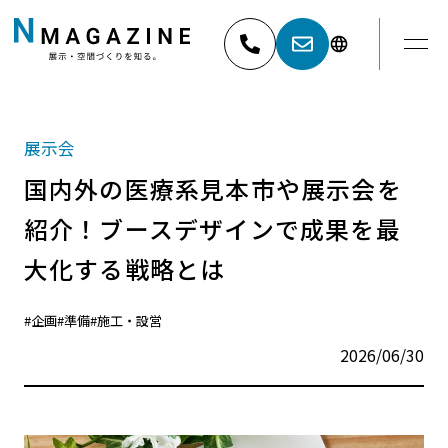
052-881-5527
名古屋
展示会
03-6404-9001
東京
国内外の医療系見本市や展示会を
紹介！ブースデザインで成果を最
大化する戦略とは
#企画
#準備
#施工・設営
2026/06/30