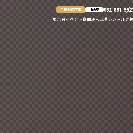
全国対応可能
052-881-552
名古屋
展示会
イベント企画運営
式典
レンタル
実
名古屋