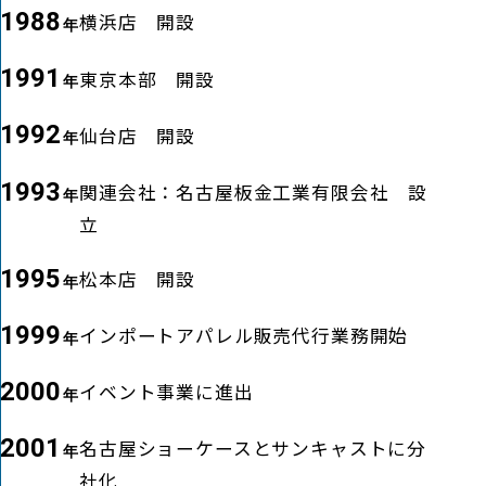
1988
横浜店 開設
1991
東京本部 開設
1992
仙台店 開設
1993
関連会社：名古屋板金工業有限会社 設
立
1995
松本店 開設
1999
インポートアパレル販売代行業務開始
2000
イベント事業に進出
2001
名古屋ショーケースとサンキャストに分
社化