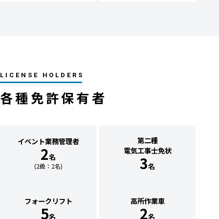
LICENSE HOLDERS
各種免許保有者
第二種
イベント業務
管理者
2
電気工事士免状
名
3
名
(2級：2名)
フォークリフト
高所作業車
5
2
名
名