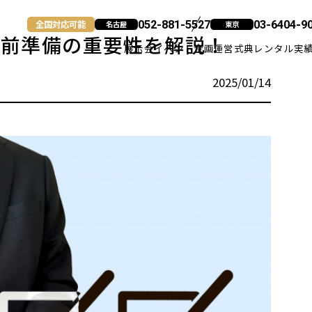
全国対応可能
052-881-5527
03-6404-9
名古屋
東京
事前準備の重要性を解説！
展示会
イベント企画運営
式典
レンタル
実
2025/01/14
名古屋