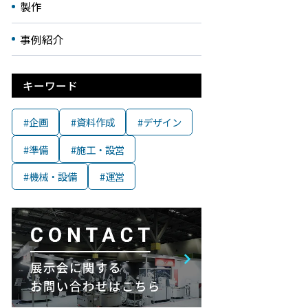
製作
事例紹介
キーワード
#企画
#資料作成
#デザイン
#準備
#施工・設営
#機械・設備
#運営