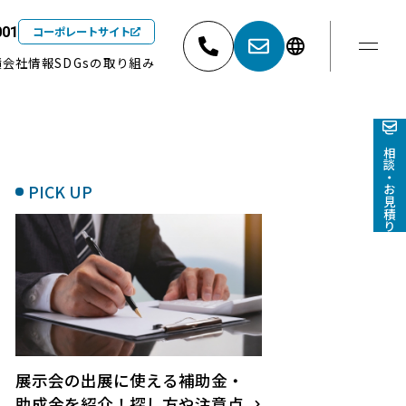
コーポレートサイト
001
績
会社情報
SDGsの取り組み
東京
052-881-5527
03-6404-9001
ご相談・お見積り
PICK UP
展示会の出展に使える補助金・
助成金を紹介！探し方や注意点