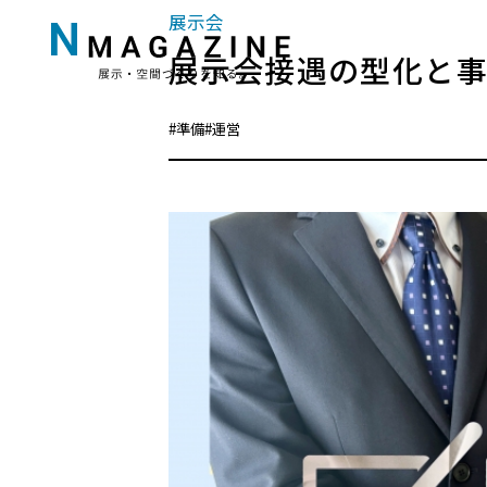
展示会
展示会接遇の型化と
#準備
#運営