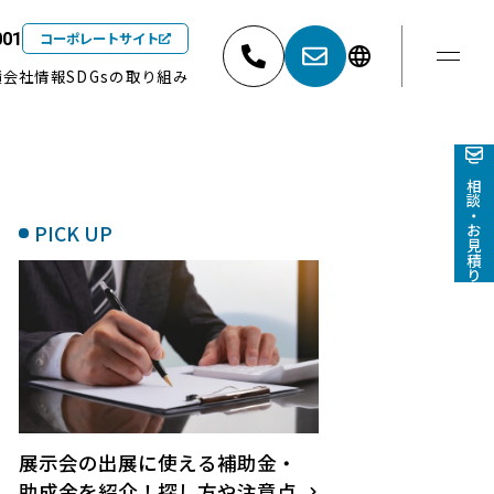
コーポレートサイト
001
績
会社情報
SDGsの取り組み
東京
052-881-5527
03-6404-9001
ご相談・お見積り
PICK UP
展示会の出展に使える補助金・
助成金を紹介！探し方や注意点