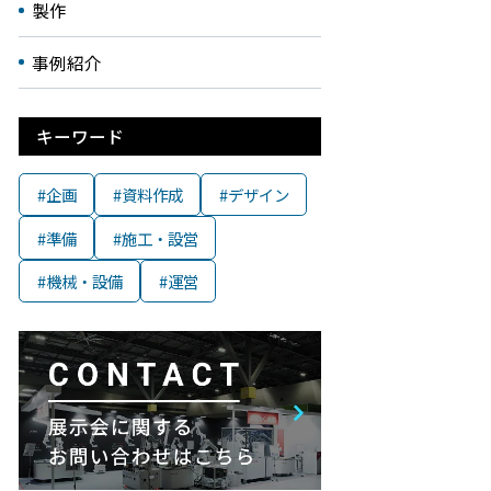
製作
事例紹介
キーワード
#企画
#資料作成
#デザイン
#準備
#施工・設営
#機械・設備
#運営