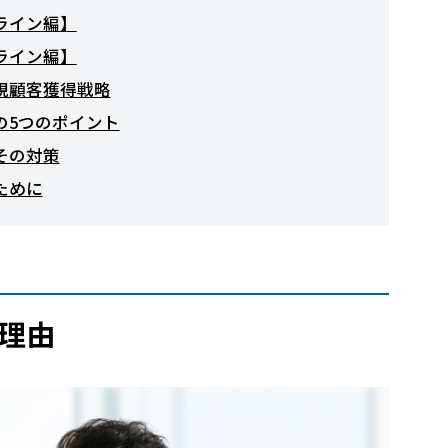
ライン編】
ライン編】
規顧客獲得戦略
の5つのポイント
その対策
ために
理由