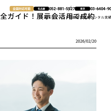
全国対応可能
052-881-5527
03-6404-9
名古屋
東京
完全ガイド！展示会活用で成約
展示会
イベント企画運営
式典
レンタル
実
名古屋
2026/02/20