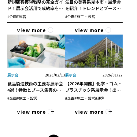
新規顧客獲得戦略の完全ガイ
注目の美容系見本市・展示会
ド！展示会活用で成約率を高
を紹介！トレンドとブース戦
める方法
略を解説！
#企画
#運営
#企画
#施工・設営
view more
view more
展示会
2026/02/13
展示会
2026/01/27
食品製造技術の主要な展示会
【2026年開催】化学・ゴム・
4選！特徴とブース集客の方
プラスチック系展示会！出展
法を解説！
を成功させるポイントも解説
#企画
#施工・設営
#企画
#施工・設営
#運営
view more
view more