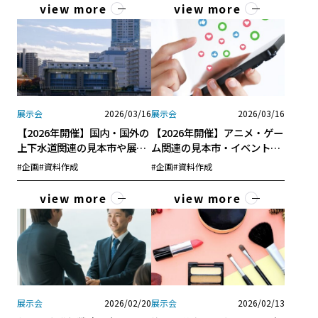
view more
view more
展示会
2026/03/16
展示会
2026/03/16
【2026年開催】国内・国外の
【2026年開催】アニメ・ゲー
上下水道関連の見本市や展示
ム関連の見本市・イベント完
会！各展示会の特徴も紹介！
全ガイド！国内・東南アジア
#企画
#資料作成
#企画
#資料作成
の主要展示会を徹底解説
view more
view more
展示会
2026/02/20
展示会
2026/02/13