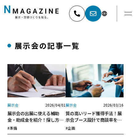
展示会の記事一覧
052-881-5527
名古屋
03-6404-9001
東京
展示会
2026/04/01
展示会
2026/03/16
展示会の出展に使える補助
質の高いリード獲得手法！展
金・助成金を紹介！探し方や
示会ブース設計で商談率を高
注意点も解説
める実践ガイド
#準備
#企画