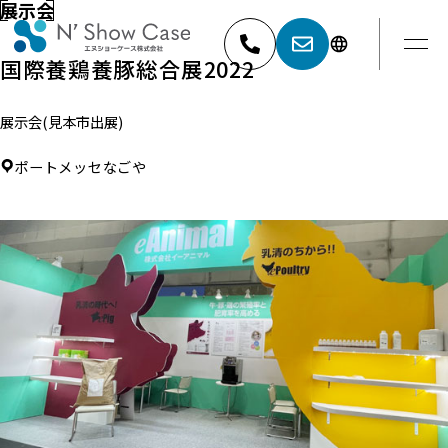
展示会
国際養鶏養豚総合展2022
展示会(見本市出展)
052-881-5527
名古屋
ポートメッセなごや
03-6404-9001
東京