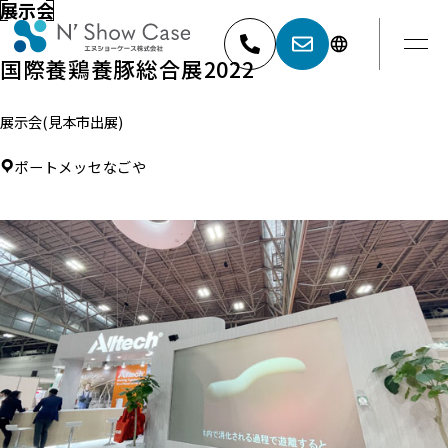
展示会
国際養鶏養豚総合展2022
展示会(見本市出展)
052-881-5527
名古屋
ポートメッセなごや
03-6404-9001
東京