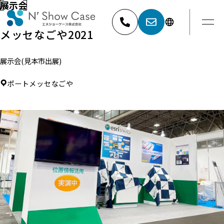
展示会
メッセなごや2021
展示会(見本市出展)
052-881-5527
名古屋
ポートメッセなごや
03-6404-9001
東京