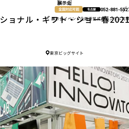
展示会
全国対応可能
052-881-552
名古屋
ショナル・ギフト・ショー春202
展示会
イベント企画運営
式典
レンタル
実
名古屋
東京ビッグサイト