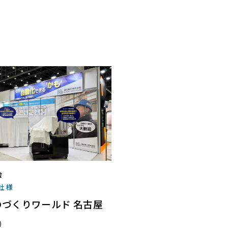
会
社 様
ものづくりワールド 名古屋
)