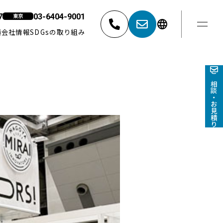
7
03-6404-9001
東京
1
績
会社情報
SDGsの取り組み
東京
052-881-5527
03-6404-9001
ご相談・お見積り