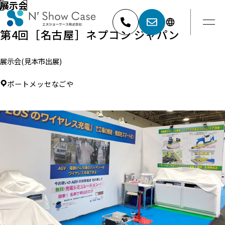
展示会
第4回［名古屋］ネプコン ジャパン
展示会(見本市出展)
052-881-5527
名古屋
ポートメッセなごや
03-6404-9001
東京