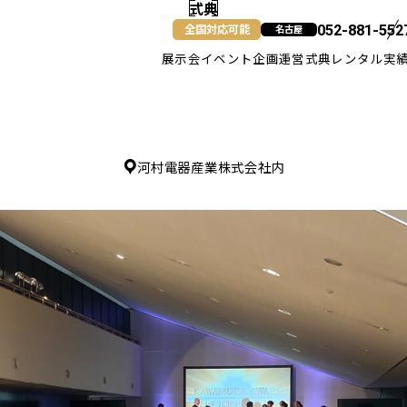
式典
全国対応可能
052-881-552
名古屋
展示会
イベント企画運営
式典
レンタル
実
名古屋
河村電器産業株式会社内