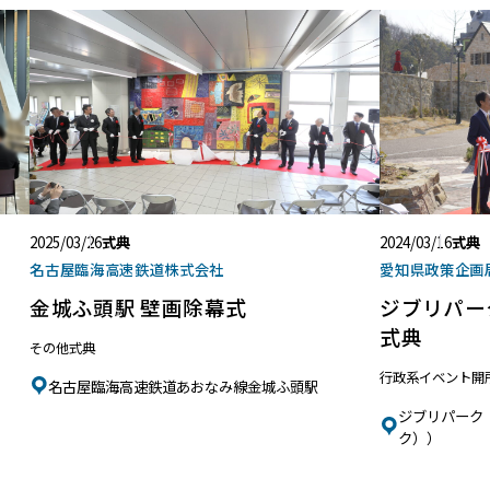
2025/03/26
式典
2024/03/16
式典
名古屋臨海高速鉄道株式会社
愛知県政策企画
金城ふ頭駅 壁画除幕式
ジブリパー
式典
その他式典
行政系イベント
開
名古屋臨海高速鉄道あおなみ線金城ふ頭駅
ジブリパーク
ク））