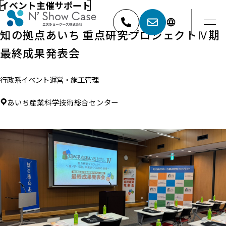
イベント主催サポート
知の拠点あいち 重点研究プロジェクトⅣ期
最終成果発表会
052-881-5527
名古屋
行政系イベント
運営・施工管理
03-6404-9001
東京
あいち産業科学技術総合センター