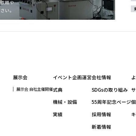
ご依頼や
ださい。
展示会
イベント企画運営
会社情報
展示会 自社主催開催
式典
SDGsの取り組み
機械・設備
55周年記念ページ
実績
採用情報
新着情報