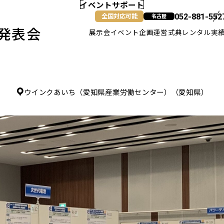
イベントサポート
全国対応可能
052-881-552
名古屋
発表会
展示会
イベント企画運営
式典
レンタル
実
名古屋
ウインクあいち（愛知県産業労働センター）（愛知県）