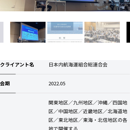
クライアント名
日本内航海運組合総連合会
会期
2022.05
関東地区／九州地区／沖縄／四国地
区／中国地区／近畿地区／北海道地
区／東北地区／東海・北信地区の各
地で開催する