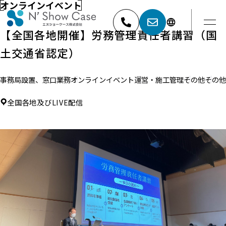
オンラインイベント
【全国各地開催】労務管理責任者講習（国
土交通省認定）
052-881-5527
名古屋
事務局設置、窓口業務
オンラインイベント
運営・施工管理
その他
その他
03-6404-9001
東京
全国各地及びLIVE配信