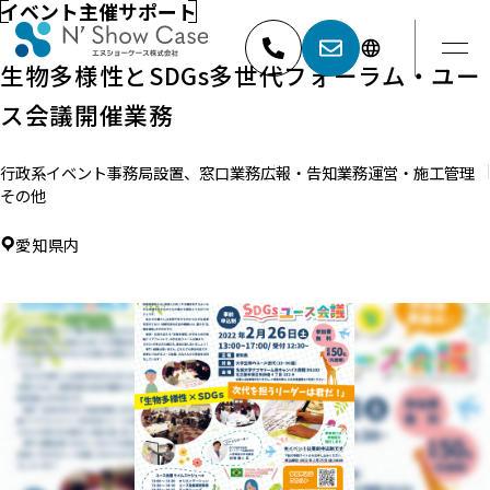
イベント主催サポート
生物多様性とSDGs多世代フォーラム・ユー
ス会議開催業務
052-881-5527
名古屋
行政系イベント
事務局設置、窓口業務
広報・告知業務
運営・施工管理
03-6404-9001
東京
その他
愛知県内