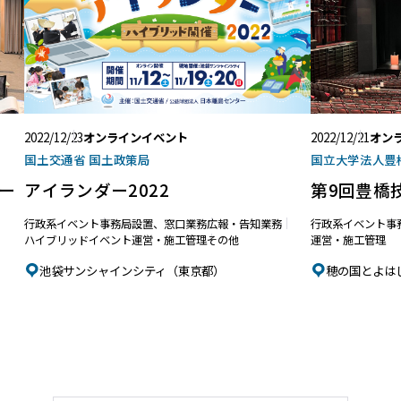
2022/12/23
オンラインイベント
2022/12/21
オン
国土交通省 国土政策局
国立大学法人豊
ー
アイランダー2022
第9回豊橋
行政系イベント
事務局設置、窓口業務
広報・告知業務
行政系イベント
事
ハイブリッドイベント
運営・施工管理
その他
運営・施工管理
池袋サンシャインシティ（東京都）
穂の国とよはし