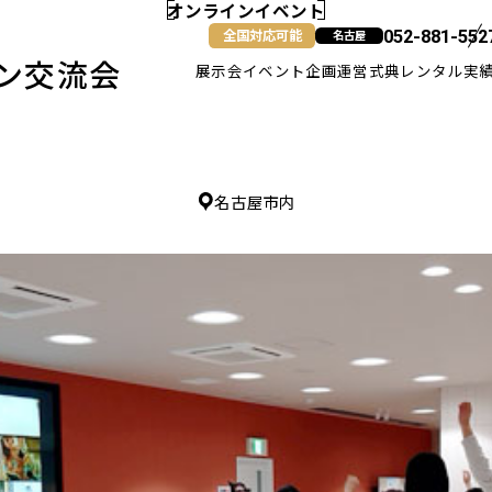
オンラインイベント
全国対応可能
052-881-552
名古屋
ン交流会
展示会
イベント企画運営
式典
レンタル
実
名古屋
名古屋市内